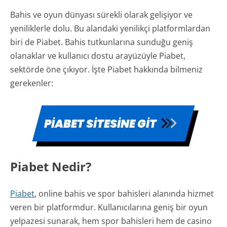
Bahis ve oyun dünyası sürekli olarak gelişiyor ve
yeniliklerle dolu. Bu alandaki yenilikçi platformlardan
biri de Piabet. Bahis tutkunlarına sunduğu geniş
olanaklar ve kullanıcı dostu arayüzüyle Piabet,
sektörde öne çıkıyor. İşte Piabet hakkında bilmeniz
gerekenler:
PİABET SİTESİNE GİT
Piabet Nedir?
Piabet
, online bahis ve spor bahisleri alanında hizmet
veren bir platformdur. Kullanıcılarına geniş bir oyun
yelpazesi sunarak, hem spor bahisleri hem de casino