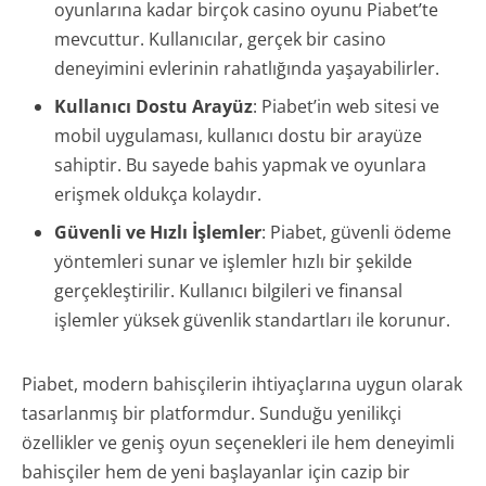
oyunlarına kadar birçok casino oyunu Piabet’te
mevcuttur. Kullanıcılar, gerçek bir casino
deneyimini evlerinin rahatlığında yaşayabilirler.
Kullanıcı Dostu Arayüz
: Piabet’in web sitesi ve
mobil uygulaması, kullanıcı dostu bir arayüze
sahiptir. Bu sayede bahis yapmak ve oyunlara
erişmek oldukça kolaydır.
Güvenli ve Hızlı İşlemler
: Piabet, güvenli ödeme
yöntemleri sunar ve işlemler hızlı bir şekilde
gerçekleştirilir. Kullanıcı bilgileri ve finansal
işlemler yüksek güvenlik standartları ile korunur.
Piabet, modern bahisçilerin ihtiyaçlarına uygun olarak
tasarlanmış bir platformdur. Sunduğu yenilikçi
özellikler ve geniş oyun seçenekleri ile hem deneyimli
bahisçiler hem de yeni başlayanlar için cazip bir