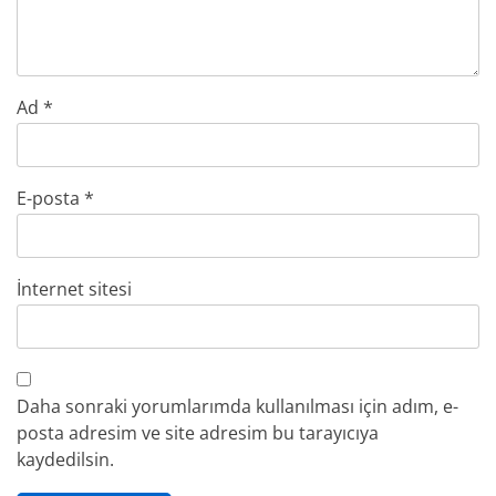
Ad
*
E-posta
*
İnternet sitesi
Daha sonraki yorumlarımda kullanılması için adım, e-
posta adresim ve site adresim bu tarayıcıya
kaydedilsin.