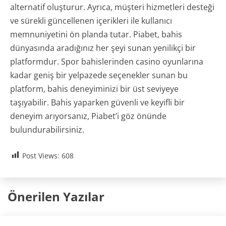
alternatif oluşturur. Ayrıca, müşteri hizmetleri desteği
ve sürekli güncellenen içerikleri ile kullanıcı
memnuniyetini ön planda tutar. Piabet, bahis
dünyasında aradığınız her şeyi sunan yenilikçi bir
platformdur. Spor bahislerinden casino oyunlarına
kadar geniş bir yelpazede seçenekler sunan bu
platform, bahis deneyiminizi bir üst seviyeye
taşıyabilir. Bahis yaparken güvenli ve keyifli bir
deneyim arıyorsanız, Piabet’i göz önünde
bulundurabilirsiniz.
Post Views:
608
Önerilen Yazılar