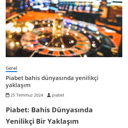
Genel
Piabet bahis dünyasında yenilikçi
yaklaşım
25 Temmuz 2024
piabet
Piabet: Bahis Dünyasında
Yenilikçi Bir Yaklaşım